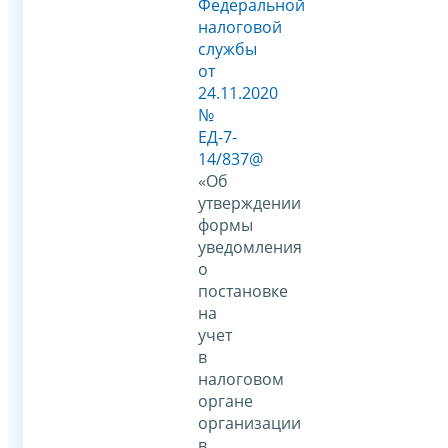
Федеральной
налоговой
службы
от
24.11.2020
№
ЕД-7-
14/837@
«Об
утверждении
формы
уведомления
о
постановке
на
учет
в
налоговом
органе
организации
в