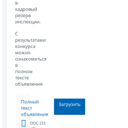
в
кадровый
резерв
инспекции.
С
результатами
конкурса
можно
ознакомиться
в
полном
тексте
объявления.
Полный
Загрузить
текст
объявления
DOC (33