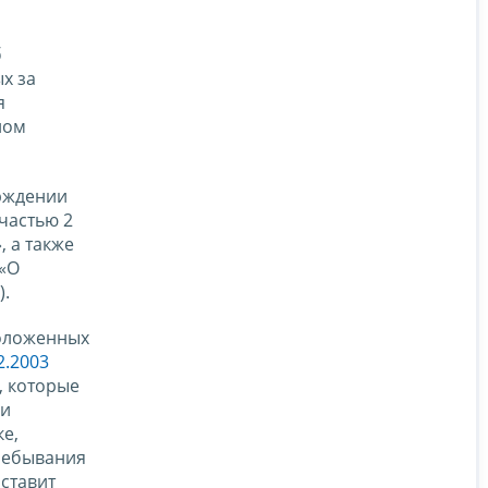
б
х за
я
ном
рждении
частью 2
, а также
 «О
).
положенных
2.2003
, которые
ми
е,
ребывания
ставит