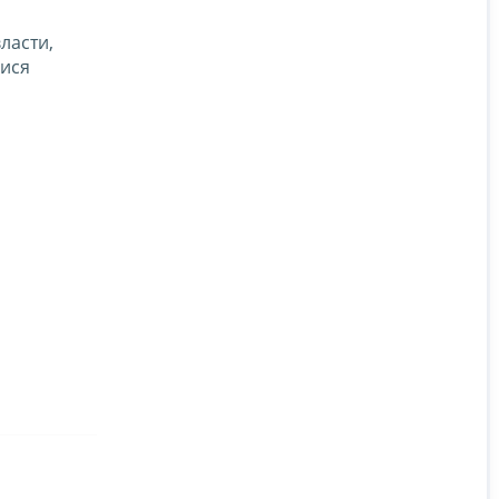
ласти,
мися