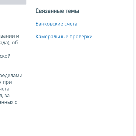
Связанные темы
Банковские счета
вании и
Камеральные проверки
да), об
йской
пределами
я при
чета
, за
анных с