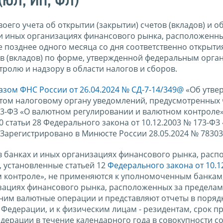
(ЮЛ, ИП, ФЛ)
оего учета об открытии (закрытии) счетов (вкладов) и о
х и иных организациях финансового рынка, расположенны
 позднее одного месяца со дня соответственно открыти
ов (вкладов) по форме, утвержденной федеральным орга
ролю и надзору в области налогов и сборов.
азом ФНС России от 26.04.2024 № СД-7-14/349@
«Об утве
том налоговому органу уведомлений, предусмотренных 
173-ФЗ «О валютном регулировании и валютном контроле»
статьи 28 Федерального закона от 10.12.2003 № 173-ФЗ
Зарегистрировано в Минюсте России 28.05.2024 № 78303
 в банках и иных организациях финансового рынка, рас
 установленные статьей 12
Федерального закона от 10.1
 контроле», не применяются к уполномоченным банкам
низациях финансового рынка, расположенных за предела
ним валютные операции и представляют отчеты в порядк
Федерации, и к физическим лицам - резидентам, срок п
дерации в течение календарного года в совокупности со