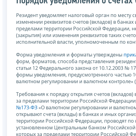
Порядок уведомления о счетах 
Резидент уведомляет налоговый орган по месту св
изменении реквизитов счетов (вкладов) в банка
пределами территории Российской Федерации, не
(закрытия) или изменения реквизитов таких счет
исполнительной власти, уполномоченным по конт
Форма уведомления и форматы утверждены
прик
форм, форматов, способа представления резиден
статьи 12 Федерального закона от 10.12.2003 № 
формы уведомления, предусмотренного частью 10 
валютном регулировании и валютном контроле» (
Требования к порядку открытия счетов (вкладов)
за пределами территории Российской Федерации,
№173-ФЗ
«О валютном регулировании и валютном
открывают счета (вклады) в банках и иных орга
территории Российской Федерации, проводят по 
установленном Центральным банком Российской 
которых за пределами территории Российской Фе