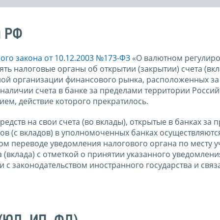
и РФ
го закона от 10.12.2003 №173-ФЗ
«О валютном регулиро
ь налоговые органы об открытии (закрытии) счета (вкла
иной организации финансового рынка, расположенных за
наличии счета в банке за пределами территории Росси
ием, действие которого прекратилось.
дств на свои счета (во вклады), открытые в банках за 
ов (с вкладов) в уполномоченных банках осуществляютс
м переводе уведомления налогового органа по месту у
 (вклада) с отметкой о принятии указанного уведомления
 с законодательством иностранного государства и связ