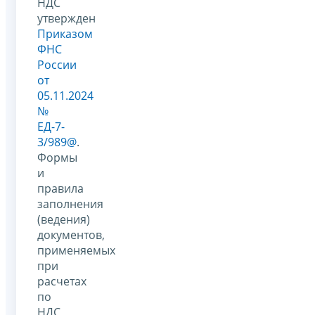
НДС
утвержден
Приказом
ФНС
России
от
05.11.2024
№
ЕД-7-
3/989@
.
Формы
и
правила
заполнения
(ведения)
документов,
применяемых
при
расчетах
по
НДС,