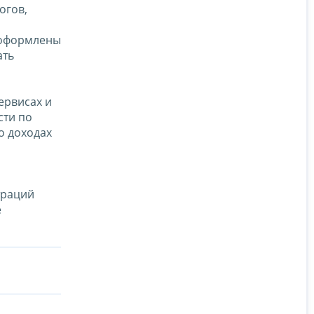
огов,
 оформлены
ать
ервисах и
сти по
о доходах
траций
е