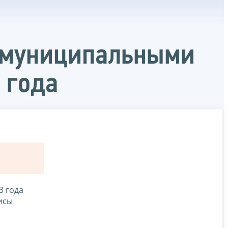
с муниципальными
 года
3 года
исы