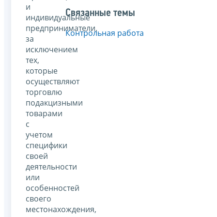
и
Связанные темы
индивидуальные
предприниматели,
Контрольная работа
за
исключением
тех,
которые
осуществляют
торговлю
подакцизными
товарами
с
учетом
специфики
своей
деятельности
или
особенностей
своего
местонахождения,