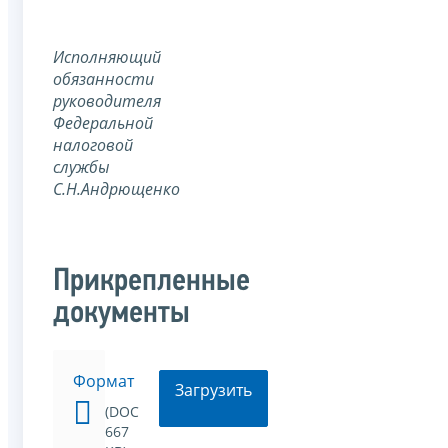
Исполняющий
обязанности
руководителя
Федеральной
налоговой
службы
С.Н.Андрющенко
Прикрепленные
документы
Формат
Загрузить
(DOC
667