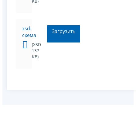
KB)
xsd-
Загрузить
схема
(XSD
137
KB)