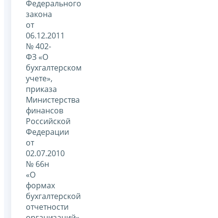
Федерального
закона
от
06.12.2011
№ 402-
ФЗ «О
бухгалтерском
учете»,
приказа
Министерства
финансов
Российской
Федерации
от
02.07.2010
№ 66н
«О
формах
бухгалтерской
отчетности
организаций»,