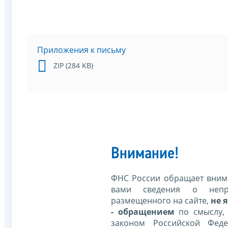
Приложения к письму
ZIP (284 KB)
Внимание!
ФНС России обращает внима
вами сведения о непр
размещенного на сайте,
не я
- обращением
по смыслу,
законом Российской Фед