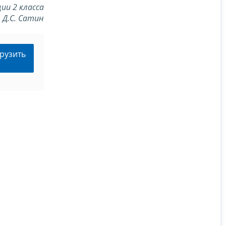
ии 2 класса
Д.С. Сатин
рузить