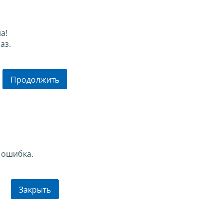
а!
аз.
Продолжить
 ошибка.
Закрыть