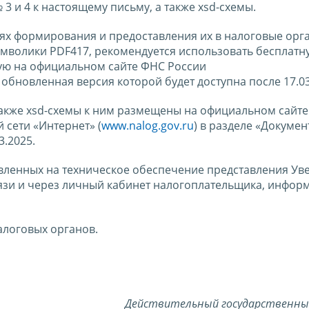
3 и 4 к настоящему письму, а также xsd-схемы.
ях формирования и предоставления их в налоговые орг
мволики PDF417, рекомендуется использовать бесплатн
ю на официальном сайте ФНС России
, обновленная версия которой будет доступна после 17.03
также xsd-схемы к ним размещены на официальном сайт
сети «Интернет» (
www.nalog.gov.ru
) в разделе «Докумен
.2025.
авленных на техническое обеспечение представления У
язи и через личный кабинет налогоплательщика, инфор
алоговых органов.
Действительный государственны