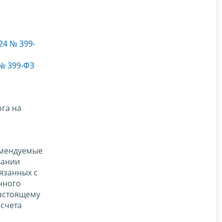
24 № 399-
 № 399-ФЗ
га на
омендуемые
вании
язанных с
нного
настоящему
счета