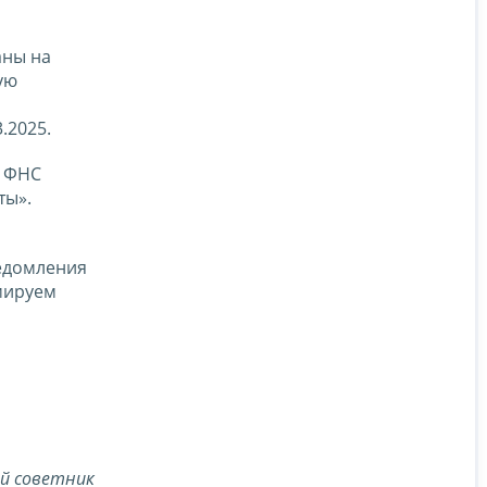
аны на
ую
.2025.
е ФНС
ты».
ведомления
мируем
й советник