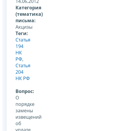
14.06.2012
Категория
(тематика)
письма:
Акцизы
Теги:
Статья
194
НК
РФ
,
Статья
204
НК РФ
Вопрос:
О
порядке
замены
извещений
об
уплате