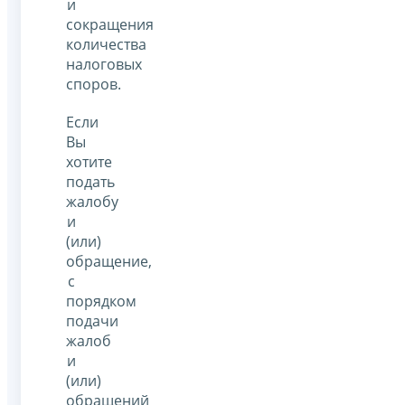
и
сокращения
количества
налоговых
споров.
Если
Вы
хотите
подать
жалобу
и
(или)
обращение,
с
порядком
подачи
жалоб
и
(или)
обращений