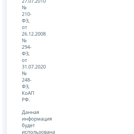
27.07.2010
№
210-
ФЗ,
от
26.12.2008
№
294-
ФЗ,
от
31.07.2020
№
248-
ФЗ,
КоАП
РФ.
Данная
информация
будет
использована