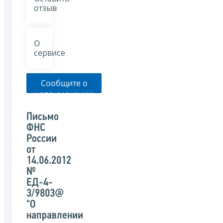
отзыв
О
сервисе
Сообщите о
неприменении
налоговым
органом
Письмо
указанного
ФНС
письма
России
от
14.06.2012
№
ЕД-4-
3/9803@
"О
направлении