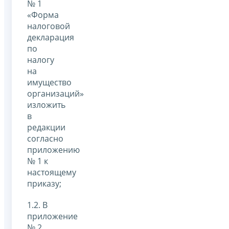
№ 1
«Форма
налоговой
декларация
по
налогу
на
имущество
организаций»
изложить
в
редакции
согласно
приложению
№ 1 к
настоящему
приказу;
1.2. В
приложение
№ 2