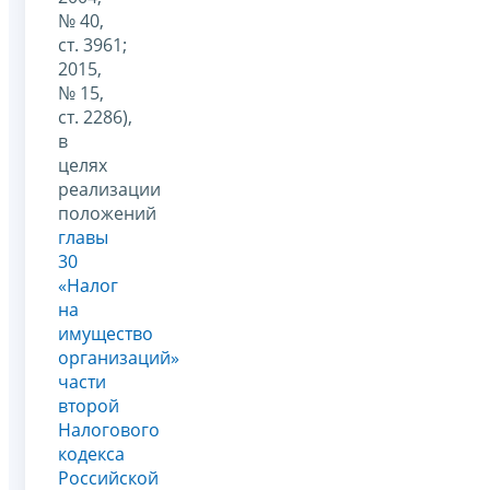
№ 40,
ст. 3961;
2015,
№ 15,
ст. 2286),
в
целях
реализации
положений
главы
30
«Налог
на
имущество
организаций»
части
второй
Налогового
кодекса
Российской