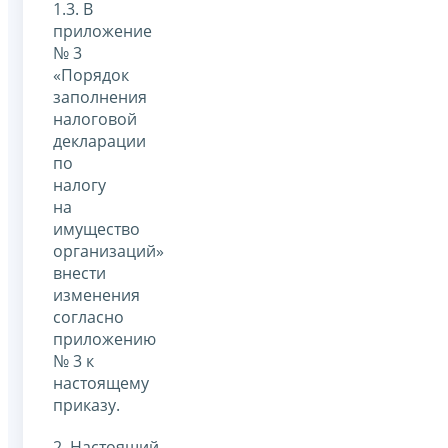
1.3. В
приложение
№ 3
«Порядок
заполнения
налоговой
декларации
по
налогу
на
имущество
организаций»
внести
изменения
согласно
приложению
№ 3 к
настоящему
приказу.
2. Настоящий