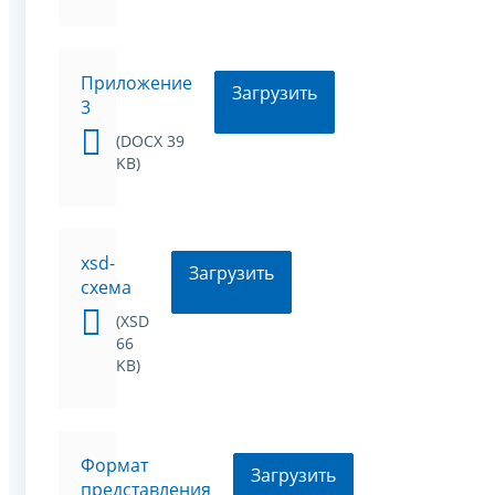
Приложение
Загрузить
3
(DOCX 39
KB)
xsd-
Загрузить
схема
(XSD
66
KB)
Формат
Загрузить
представления