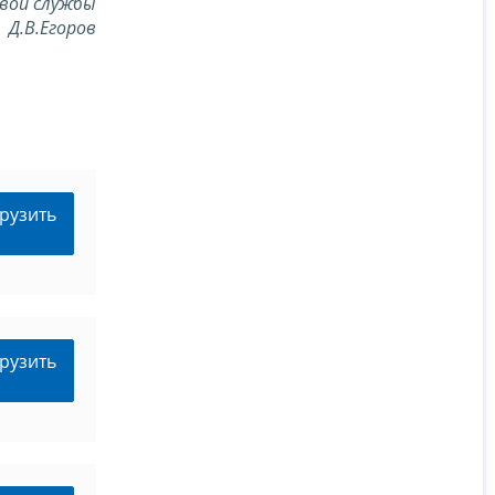
вой службы
Д.В.Егоров
рузить
рузить