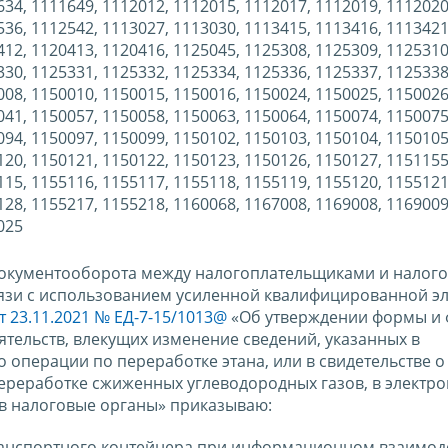
634, 1111649, 1112012, 1112015, 1112017, 1112019, 1112020
536, 1112542, 1113027, 1113030, 1113415, 1113416, 1113421
412, 1120413, 1120416, 1125045, 1125308, 1125309, 1125310
330, 1125331, 1125332, 1125334, 1125336, 1125337, 1125338
008, 1150010, 1150015, 1150016, 1150024, 1150025, 1150026
041, 1150057, 1150058, 1150063, 1150064, 1150074, 1150075
094, 1150097, 1150099, 1150102, 1150103, 1150104, 1150105
120, 1150121, 1150122, 1150123, 1150126, 1150127, 1151155
115, 1155116, 1155117, 1155118, 1155119, 1155120, 1155121
128, 1155217, 1155218, 1160068, 1167008, 1169008, 1169009
025
документооборота между налогоплательщиками и налог
язи с использованием усиленной квалифицированной э
 23.11.2021 № ЕД-7-15/1013@
«Об утверждении формы и
тельств, влекущих изменение сведений, указанных в
 операции по переработке этана, или в свидетельстве о
ереработке сжиженных углеводородных газов, в электр
 в налоговые органы» приказываю:
анспортного контейнера при информационном взаимод