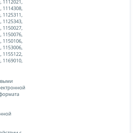
, 1112021,
, 1114308,
, 1125311,
, 1125343,
, 1150027,
, 1150076,
, 1150106,
, 1153006,
, 1155122,
, 1169010,
овыми
лектронной
 формата
онной
ействии с