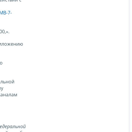
МВ-7-
0,».
риложению
но
альной
му
каналам
едеральной