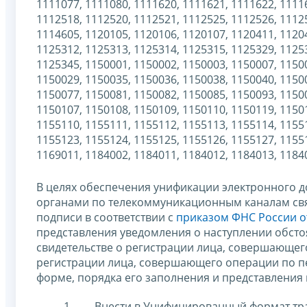
1111077, 1111080, 1111620, 1111621, 1111622, 1111
1112518, 1112520, 1112521, 1112525, 1112526, 1112
1114605, 1120105, 1120106, 1120107, 1120411, 1120
1125312, 1125313, 1125314, 1125315, 1125329, 1125
1125345, 1150001, 1150002, 1150003, 1150007, 1150
1150029, 1150035, 1150036, 1150038, 1150040, 1150
1150077, 1150081, 1150082, 1150085, 1150093, 1150
1150107, 1150108, 1150109, 1150110, 1150119, 1150
1155110, 1155111, 1155112, 1155113, 1155114, 1155
1155123, 1155124, 1155125, 1155126, 1155127, 1155
1169011, 1184002, 1184011, 1184012, 1184013, 1184
В целях обеспечения унификации электронного 
органами по телекоммуникационным каналам св
подписи в соответствии с
приказом ФНС России от
представления уведомления о наступлении обстоя
свидетельстве о регистрации лица, совершающего
регистрации лица, совершающего операции по п
форме, порядка его заполнения и представления
Внести в Унифицированный формат тр