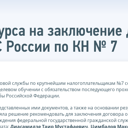
курса на заключение
 России по КН № 7
овой службы по крупнейшим налогоплательщикам №7 с
 целевом обучении с обязательством последующего про
бы Российской Федерации.
едставленных ими документов, а также на основании рез
няла решение рекомендовать для заключения договора 
ждения федеральной государственной гражданской слу
иата:
Диасамидзе Таир Мустафаевич, Цимбалов Ма