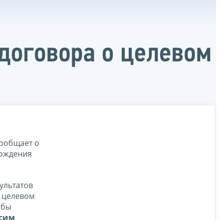
 договора о целевом
ообщает о
хождения
ультатов
о целевом
жбы
ксим