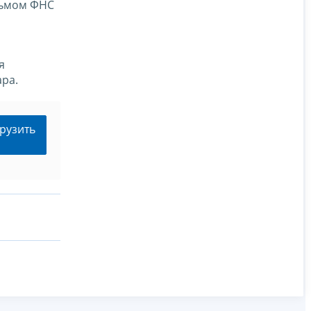
сьмом ФНС
я
ара.
рузить