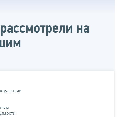
рассмотрели на
йшим
Актуальные
нным
димости