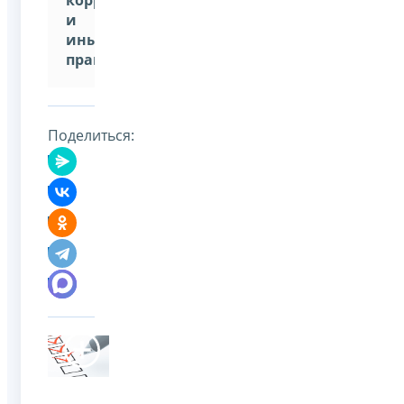
и
иных
правонарушений
Поделиться: