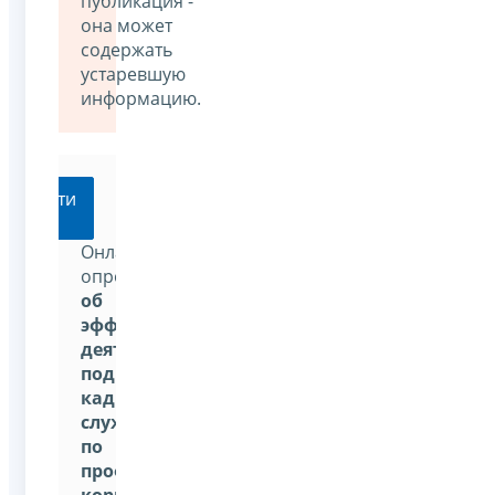
публикация -
она может
содержать
устаревшую
информацию.
Перейти
Онлайн-
опрос
об
эффективности
деятельности
подразделений
кадровых
служб
по
профилактике
коррупционных