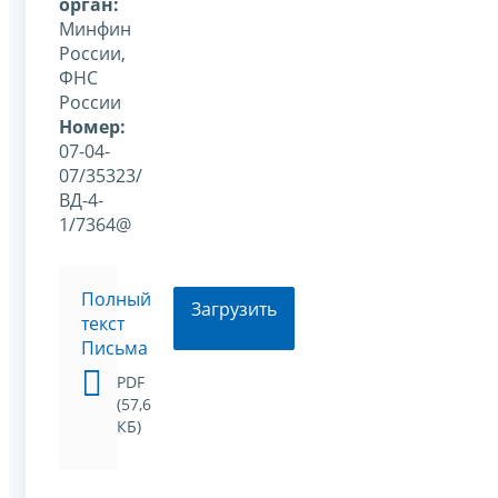
орган:
Минфин
России,
ФНС
России
Номер:
07-04-
07/35323/
ВД-4-
1/7364@
Полный
Загрузить
текст
Письма
PDF
(57,6
КБ)