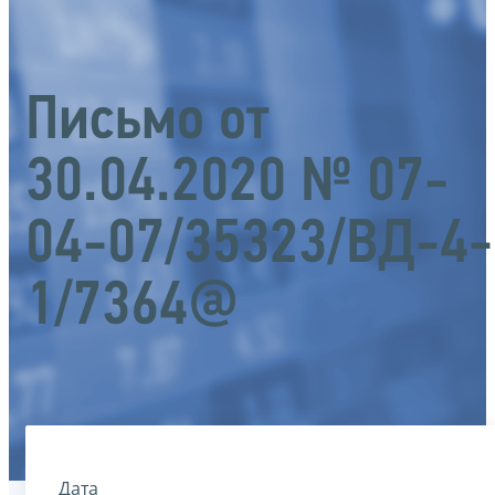
Письмо от
30.04.2020 № 07-
04-07/35323/ВД-4-
1/7364@
Дата