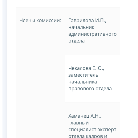
Члены комиссии:
Гаврилова И.П.,
начальник
административного
отдела
Чекалова Е.Ю.,
заместитель
начальника
правового отдела
Хаманец А.Н.,
главный
специалист-эксперт
отдела кадров и