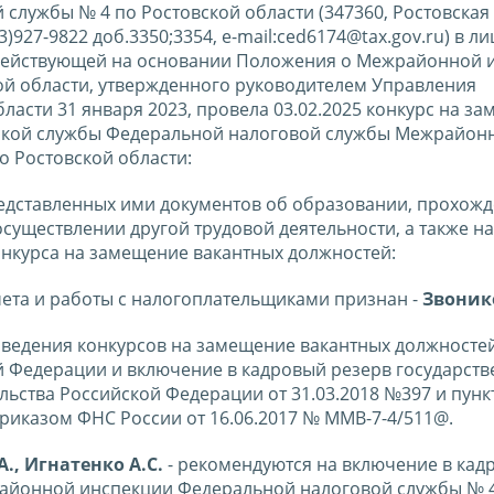
ужбы № 4 по Ростовской области (347360, Ростовская о
3)927-9822 доб.3350;3354, e-mail:ced6174@tax.gov.ru) в ли
 действующей на основании Положения о Межрайонной 
ой области, утвержденного руководителем Управления
асти 31 января 2023, провела 03.02.2025 конкурс на з
нской службы Федеральной налоговой службы Межрайон
 Ростовской области:
редставленных ими документов об образовании, прохож
существлении другой трудовой деятельности, а также н
нкурса на замещение вакантных должностей:
чета и работы с налогоплательщиками признан -
Звоник
роведения конкурсов на замещение вакантных должносте
й Федерации и включение в кадровый резерв государст
ьства Российской Федерации от 31.03.2018 №397 и пунк
риказом ФНС России от 16.06.2017 № ММВ-7-4/511@.
А., Игнатенко А.С.
- рекомендуются на включение в кад
айонной инспекции Федеральной налоговой службы № 