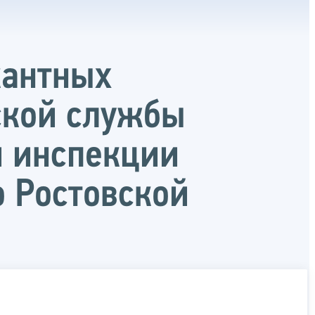
кантных
ской службы
 инспекции
 Ростовской