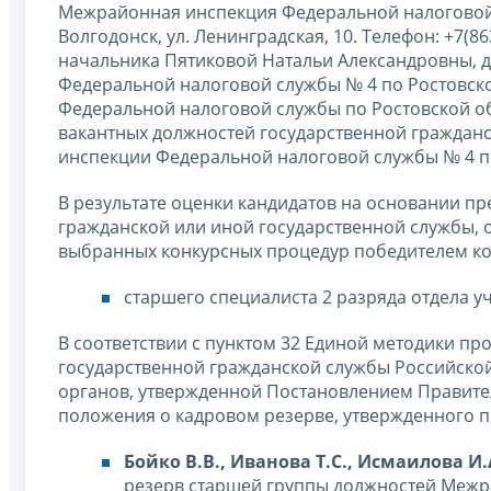
Межрайонная инспекция Федеральной налоговой сл
Волгодонск, ул. Ленинградская, 10. Телефон: +7(86
начальника Пятиковой Натальи Александровны,
Федеральной налоговой службы № 4 по Ростовск
Федеральной налоговой службы по Ростовской обл
вакантных должностей государственной гражда
инспекции Федеральной налоговой службы № 4 по
В результате оценки кандидатов на основании п
гражданской или иной государственной службы, о
выбранных конкурсных процедур победителем ко
старшего специалиста 2 разряда отдела у
В соответствии с пунктом 32 Единой методики п
государственной гражданской службы Российско
органов, утвержденной Постановлением Правител
положения о кадровом резерве, утвержденного п
Бойко В.В., Иванова Т.С., Исмаилова И.
резерв старшей группы должностей Межр