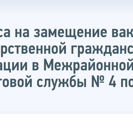
са на замещение ва
арственной граждан
ации в Межрайонной
овой службы № 4 по