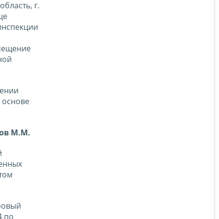
бласть, г.
це
инспекции
амещение
ной
дении
а основе
ов М.М.
й
венных
том
ровый
4 по