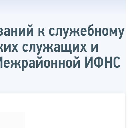
ваний к служебному
ких служащих и
 Межрайонной ИФНС