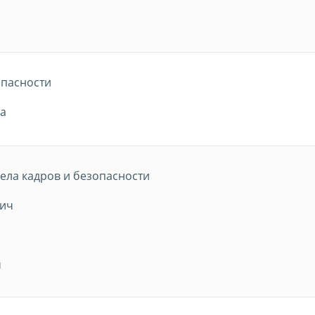
опасности
на
ела кадров и безопасности
вич
ч