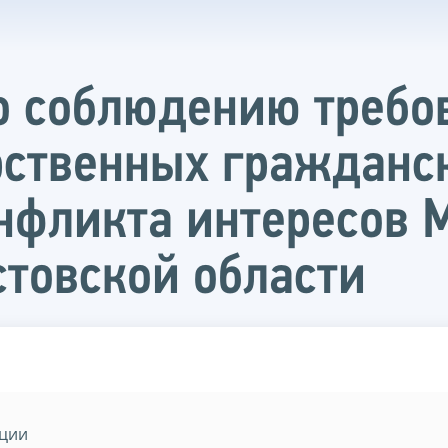
о соблюдению требо
рственных гражданс
онфликта интересов
стовской области
кции