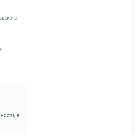
овского
й
ности, в