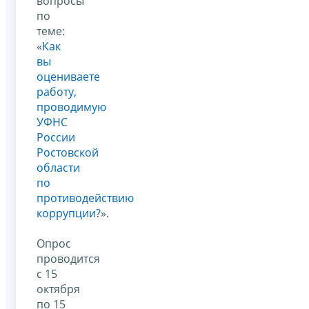
вопросы
по
теме:
«
Как
вы
оцениваете
работу,
проводимую
УФНС
России
Ростовской
области
по
противодействию
коррупции?
».
Опрос
проводится
с 15
октября
по 15