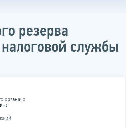
го резерва
 налоговой службы
о органа, с
ИФНС
нский