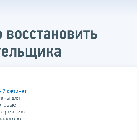
 восстановить
ательщика
ый кабинет
ганы для
оговые
информацию
налогового