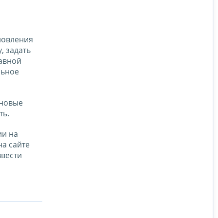
новления
, задать
лавной
льное
 новые
ть.
ии на
а сайте
ввести