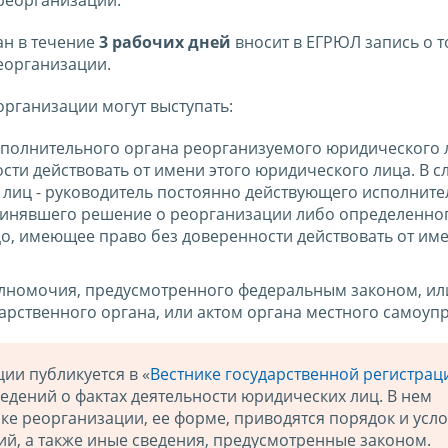
реорганизации.
ан в течение
3 рабочих дней
вносит в ЕГРЮЛ запись о т
еорганизации.
организации могут выступать:
сполнительного органа реорганизуемого юридического 
ти действовать от имени этого юридического лица. В с
 лиц - руководитель постоянно действующего исполните
ринявшего решение о реорганизации либо определенно
о, имеющее право без доверенности действовать от име
олномочия, предусмотренного федеральным законом, ил
арственного органа, или актом органа местного самоуп
ии публикуется в «
Вестнике государственной регистрац
едений о фактах деятельности юридических лиц. В нем
ке реорганизации, ее форме, приводятся порядок и усл
й, а также иные сведения, предусмотренные законом.