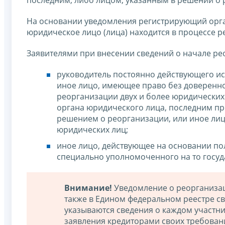
последним, либо лицом, указанным в решении о 
На основании уведомления регистрирующий орг
юридическое лицо (лица) находится в процессе р
Заявителями при внесении сведений о начале ре
руководитель постоянно действующего и
иное лицо, имеющее право без довереннос
реорганизации двух и более юридических
органа юридического лица, последним п
решением о реорганизации, или иное лиц
юридических лиц;
иное лицо, действующее на основании п
специально уполномоченного на то госуд
Внимание!
Уведомление о реорганизац
также в Едином федеральном реестре св
указываются сведения о каждом участни
заявления кредиторами своих требовани