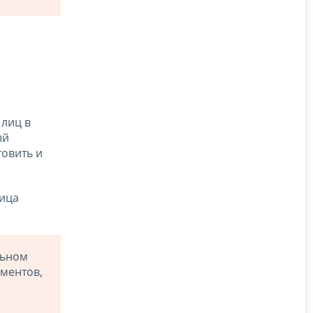
 лиц в
ый
овить и
лица
льном
ументов,