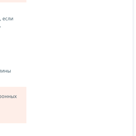
, если
,
шлины
тронных