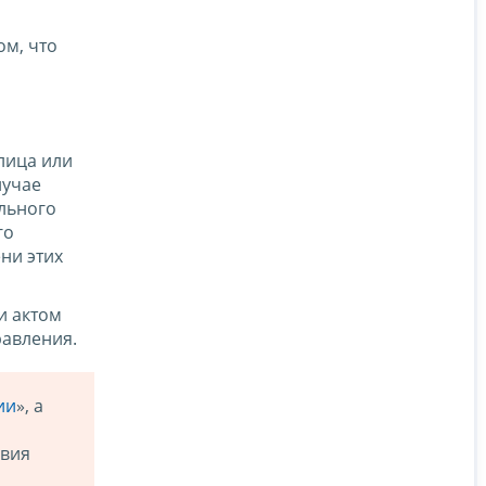
ом, что
лица или
лучае
льного
го
ни этих
и актом
равления.
ии
», а
овия