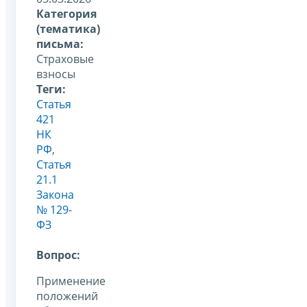
Категория
(тематика)
письма:
Страховые
взносы
Теги:
Статья
421
НК
РФ
,
Статья
21.1
Закона
№ 129-
ФЗ
Вопрос:
Применение
положений