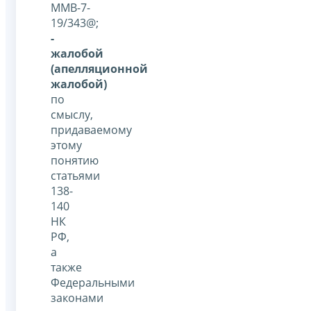
ММВ-7-
19/343@;
-
жалобой
(апелляционной
жалобой)
по
смыслу,
придаваемому
этому
понятию
статьями
138-
140
НК
РФ,
а
также
Федеральными
законами