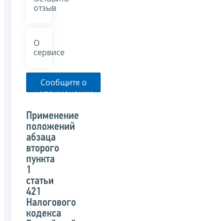
отзыв
О
сервисе
Сообщите о
неприменении
налоговым
органом
Применение
указанного
положений
письма
абзаца
второго
пункта
1
статьи
421
Налогового
кодекса