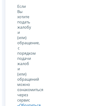
Если
Вы
хотите
подать
жалобу
и
(или)
обращение,
с
порядком
подачи
жалоб
и
(или)
обращений
можно
ознакомиться
через
сервис
«Обратиться