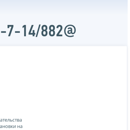
Д-7-14/882@
ательства
тановки на