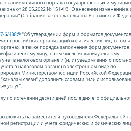
ользованием единого портала государственных и муници
 закона от 28.05.2022 № 151-ФЗ "О внесении изменений в 
дерации" (Собрание законодательства Российской Феде
-7-6/488@
"Об утверждении форм и форматов документов
учета российских организаций и физических лиц, в том 
органах, а также порядка заполнения форм документов 
и физическому лицу, в том числе индивидуальному
 учет в налоговом органе и (или) уведомления о постан
 учета в налоговом органе) в электронном виде по
стрирован Министерством юстиции Российской Федерац
в "каналам связи" дополнить словами "или с использова
х услуг".
силу по истечении десяти дней после дня его официально
 возложить на заместителя руководителя Федеральной н
ой регистрации и учета юридических и физических лиц,