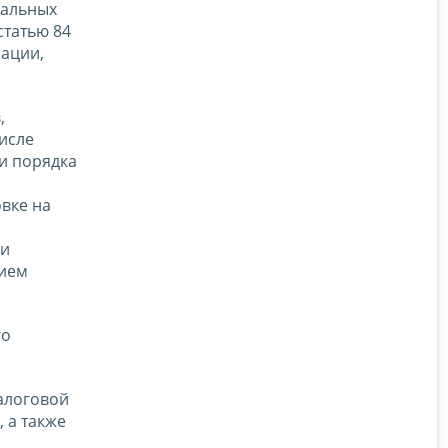
пальных
статью 84
рации,
,
числе
и порядка
овке на
ии
нием
го
алоговой
 а также