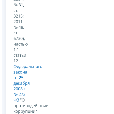
№ 31,
ст.
3215;
2011,
№ 48,
ст.
6730),
частью
1.1
статьи
12
Федерального
закона
от 25
декабря
2008 г.
№ 273-
ФЗ
"О
противодействии
коррупции"