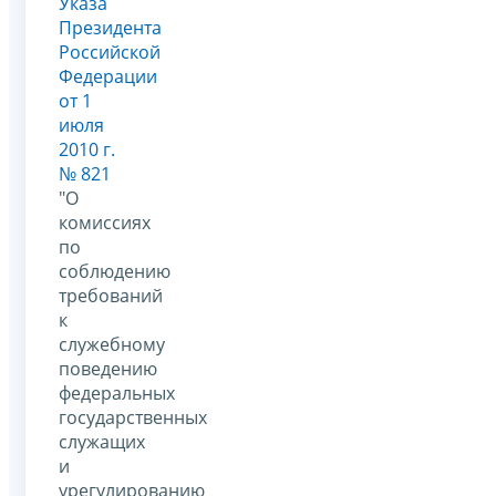
Указа
Президента
Российской
Федерации
от 1
июля
2010 г.
№ 821
"О
комиссиях
по
соблюдению
требований
к
служебному
поведению
федеральных
государственных
служащих
и
урегулированию