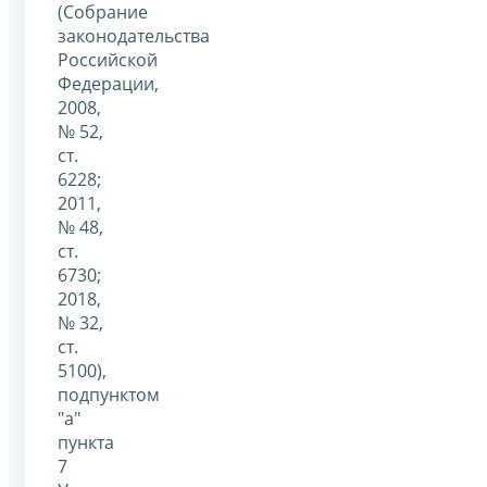
(Собрание
законодательства
Российской
Федерации,
2008,
№ 52,
ст.
6228;
2011,
№ 48,
ст.
6730;
2018,
№ 32,
ст.
5100),
подпунктом
"а"
пункта
7