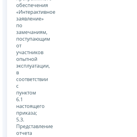
обеспечения
«Интерактивное
заявление»
по
замечаниям,
поступающим
от
участников
опытной
эксплуатации,
в
соответствии
с
пунктом
6.1
настоящего
приказа;
5.3.
Представление
отчета