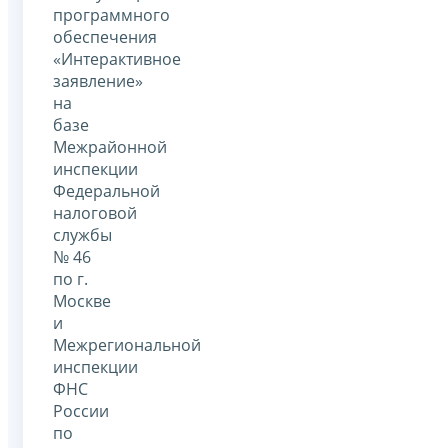
программного
обеспечения
«Интерактивное
заявление»
на
базе
Межрайонной
инспекции
Федеральной
налоговой
службы
№ 46
по г.
Москве
и
Межрегиональной
инспекции
ФНС
России
по