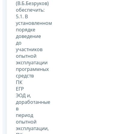
(В.Б.Безруков)
обеспечить:
5.1. В
установленном
порядке
доведение
до
участников
опытной
эксплуатации
программных
средств
ПК
ЕГР
ЭОД и,
доработанные
в
период
опытной
эксплуатации,