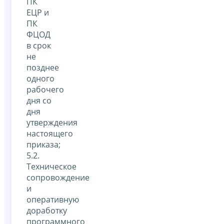
ПК
ЕЦР и
ПК
ФЦОД
в срок
не
позднее
одного
рабочего
дня со
дня
утверждения
настоящего
приказа;
5.2.
Техническое
сопровождение
и
оперативную
доработку
программного