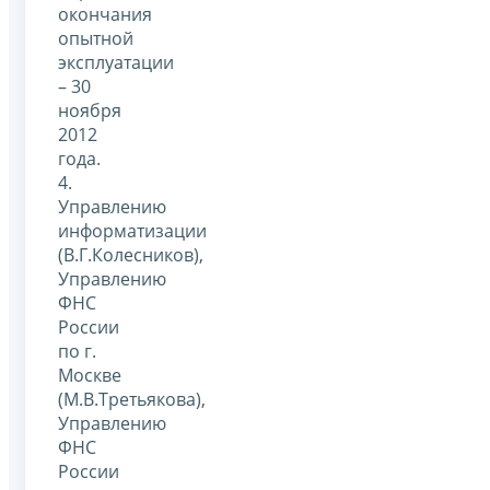
окончания
опытной
эксплуатации
– 30
ноября
2012
года.
4.
Управлению
информатизации
(В.Г.Колесников),
Управлению
ФНС
России
по г.
Москве
(М.В.Третьякова),
Управлению
ФНС
России