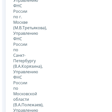
Управлению
ФНС
России
по г.
Москве
(М.В.Третьякова),
Управлению
ФНС
России
по
Санкт-
Петербургу
(В.А.Корязина),
Управлению
ФНС
России
по
Московской
области
(В.А.Полежаев),
Управлению