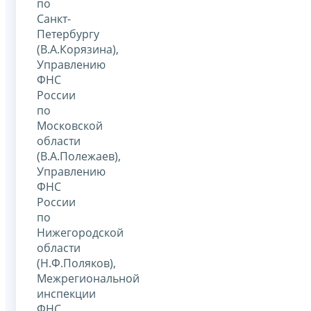
по
Санкт-
Петербургу
(В.А.Корязина),
Управлению
ФНС
России
по
Московской
области
(В.А.Полежаев),
Управлению
ФНС
России
по
Нижегородской
области
(Н.Ф.Поляков),
Межрегиональной
инспекции
ФНС