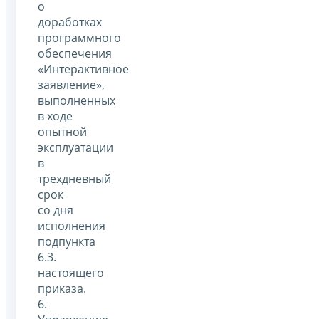
о
доработках
программного
обеспечения
«Интерактивное
заявление»,
выполненных
в ходе
опытной
эксплуатации
в
трехдневный
срок
со дня
исполнения
подпункта
6.3.
настоящего
приказа.
6.