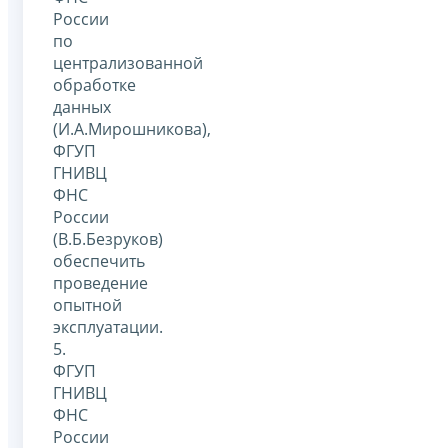
России
по
централизованной
обработке
данных
(И.А.Мирошникова),
ФГУП
ГНИВЦ
ФНС
России
(В.Б.Безруков)
обеспечить
проведение
опытной
эксплуатации.
5.
ФГУП
ГНИВЦ
ФНС
России