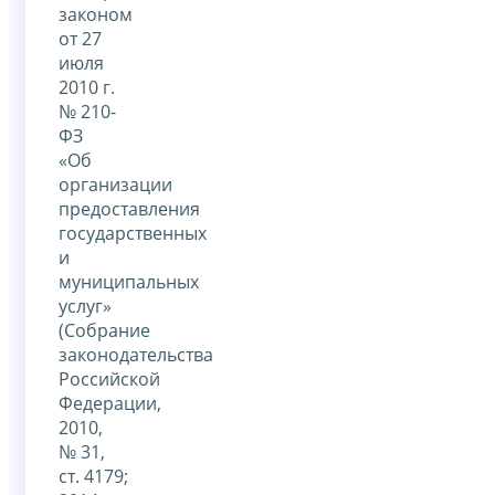
законом
от 27
июля
2010 г.
№ 210-
ФЗ
«Об
организации
предоставления
государственных
и
муниципальных
услуг»
(Собрание
законодательства
Российской
Федерации,
2010,
№ 31,
ст. 4179;