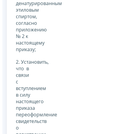
денатурированным
этиловым
спиртом,
согласно
приложению
№ 2 к
настоящему
приказу;
2. Установить,
что в
связи
с
вступлением
в силу
настоящего
приказа
переоформление
свидетельств
о