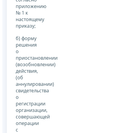
приложению
№ 1 к
настоящему
приказу;
б) форму
решения
о
приостановлении
(возобновлении)
действия,
(об
аннулировании)
свидетельства
о
регистрации
организации,
совершающей
операции
с