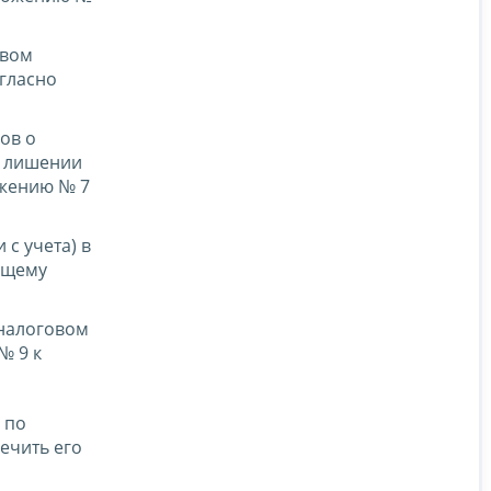
овом
огласно
ов о
о лишении
ожению № 7
с учета) в
ящему
 налоговом
№ 9 к
 по
ечить его