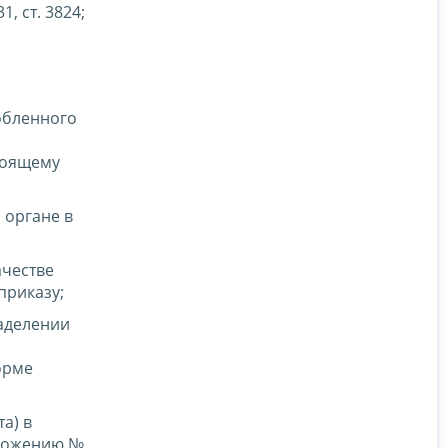
, ст. 3824;
обленного
тоящему
 органе в
ачестве
приказу;
аделении
орме
а) в
иложению №