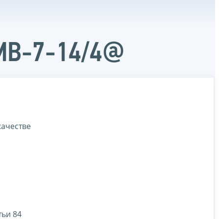
ММВ-7-14/4@
качестве
тьи 84