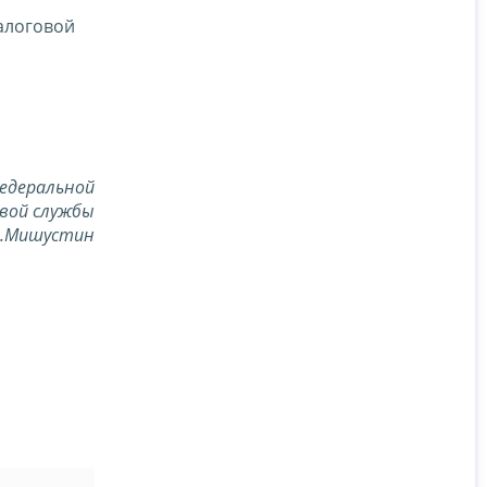
алоговой
едеральной
вой службы
В.Мишустин