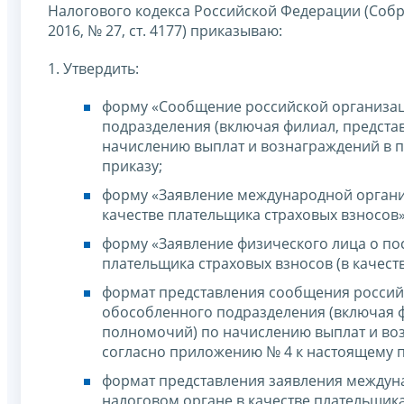
Налогового кодекса Российской Федерации (Собра
2016, № 27, ст. 4177) приказываю:
1. Утвердить:
форму «Сообщение российской организац
подразделения (включая филиал, предст
начислению выплат и вознаграждений в п
приказу;
форму «Заявление международной организа
качестве плательщика страховых взносов
форму «Заявление физического лица о пост
плательщика страховых взносов (в качест
формат представления сообщения российс
обособленного подразделения (включая 
полномочий) по начислению выплат и воз
согласно приложению № 4 к настоящему п
формат представления заявления междунар
налоговом органе в качестве плательщик