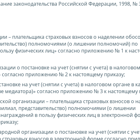
ние законодательства Российской Федерации, 1998, № 31
ии – плательщика страховых взносов о наделении обос
авительство) полномочиями (о лишении полномочий) по
ользу физических лиц» согласно приложению № 1 к нас
ции о постановке на учет (снятии с учета) в налоговом
» согласно приложению № 2 к настоящему приказу;
ановке на учет (снятии с учета) в налоговом органе в к
ве медиатора)» согласно приложению № 3 к настоящему 
кой организации – плательщика страховых взносов о н
филиал, представительство) полномочиями (о лишении
награждений в пользу физических лиц в электронной ф
риказу;
одной организации о постановке на учет (снятии с учет
а страховых взносов в электронной форме согласно пр