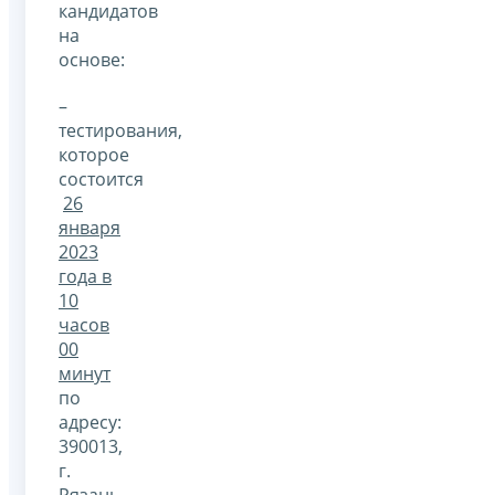
кандидатов
на
основе:
–
тестирования,
которое
состоится
26
января
2023
года в
10
часов
00
минут
по
адресу:
390013,
г.
Рязань,