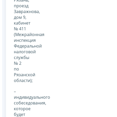
проезд
Завражнова,
дом 9,
кабинет
№ 411
(Межрайонная
инспекция
Федеральной
налоговой
службы
№ 2
по
Рязанской
области);
–
индивидуального
собеседования,
которое
будет