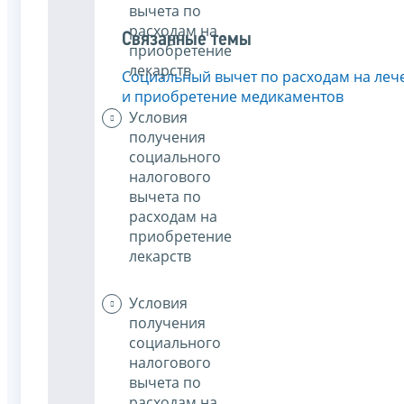
вычета по
расходам на
Связанные темы
приобретение
лекарств
Социальный вычет по расходам на леч
и приобретение медикаментов
Условия
получения
социального
налогового
вычета по
расходам на
приобретение
лекарств
Условия
получения
социального
налогового
вычета по
расходам на