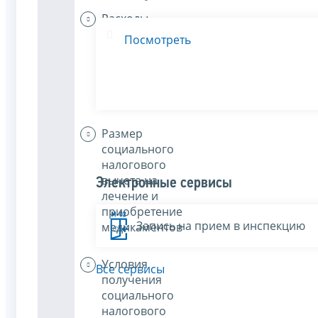
Расходы,
включаемые
Посмотреть
в состав
социального
налогового
вычета
Размер
социального
налогового
вычета на
Электронные сервисы
лечение и
приобретение
Запись на прием в инспекцию
медикаментов
Условия
Все сервисы
получения
социального
налогового