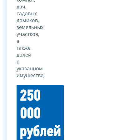
дач,
садовых
домиков,
земельных
участков,
а
также
долей
в
указанном
имуществе;
250
000
рублей