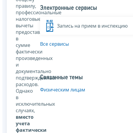
правилу,
Электронные сервисы
профессиональные
налоговые
вычеты
Запись на прием в инспекцию
предоставляются
в
Все сервисы
сумме
фактически
произведенных
и
документально
Связанные темы
подтвержденных
расходов.
Физическим лицам
Однако
в
исключительных
случаях,
вместо
учета
фактически