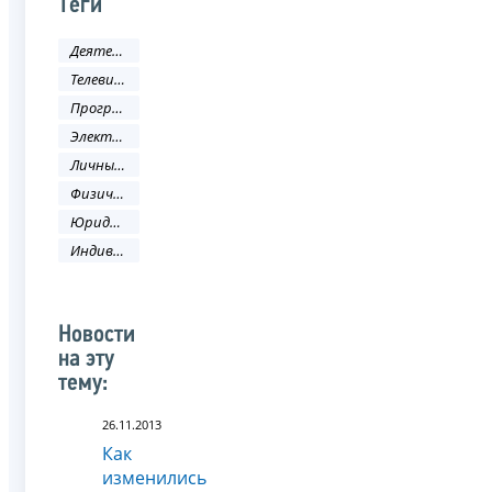
Теги
Деятельность ФНС
Телевидение
Программа налоги
Электронные услуги
Личный кабинет
Физическое лицо
Юридическое лицо
Индивидуальный предприниматель
Новости
на эту
тему:
26.11.2013
Как
изменились