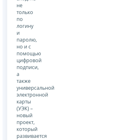
не
только
по
логину
и
паролю,
но и с
помощью
цифровой
подписи,
а
также
универсальной
электронной
карты
(УЭК) –
новый
проект,
который
развивается