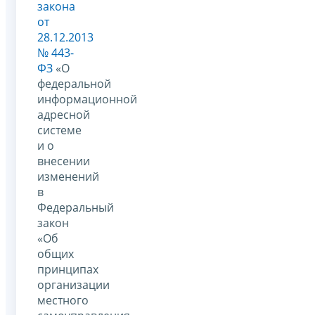
закона
от
28.12.2013
№ 443-
ФЗ
«О
федеральной
информационной
адресной
системе
и о
внесении
изменений
в
Федеральный
закон
«Об
общих
принципах
организации
местного