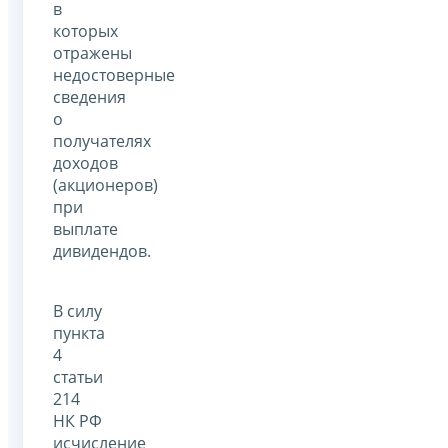
в
которых
отражены
недостоверные
сведения
о
получателях
доходов
(акционеров)
при
выплате
дивидендов.
В силу
пункта
4
статьи
214
НК РФ
исчисление