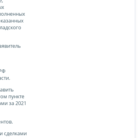
е,
ых
ыполненных
(оказанных
кладского
аявитель
 РФ
сти.
тавить
гом пункте
ми за 2021
ентов.
ми сделками