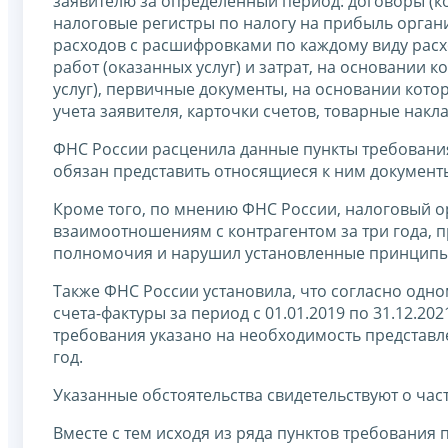
заявителю за определенный период: договоры (к
налоговые регистры по налогу на прибыль орга
расходов с расшифровками по каждому виду расх
работ (оказанных услуг) и затрат, на основании
услуг), первичные документы, на основании кото
учета заявителя, карточки счетов, товарные накл
ФНС России расценила данные пункты требования
обязан представить относящиеся к ним документ
Кроме того, по мнению ФНС России, налоговый о
взаимоотношениям с контрагентом за три года, п
полномочия и нарушил установленные принципы 
Также ФНС России установила, что согласно одн
счета-фактуры за период с 01.01.2019 по 31.12.2
требования указано на необходимость представл
год.
Указанные обстоятельства свидетельствуют о час
Вместе с тем исходя из ряда пунктов требования 