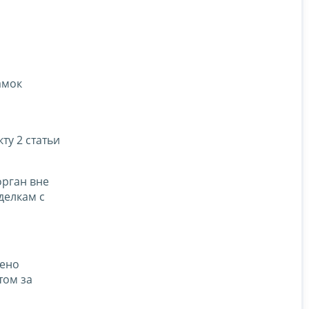
амок
ту 2 статьи
орган вне
делкам с
лено
том за