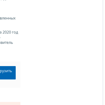
авленных
а 2020 год
о
явитель
рузить