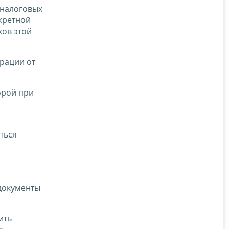
 налоговых
кретной
ков этой
рации от
орой при
ться
 документы
ить