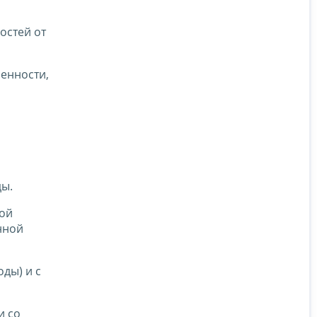
остей от
ренности,
ды.
ной
нной
ды) и с
и со