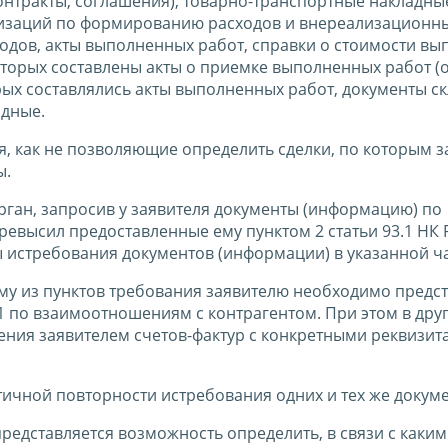
онтракты, соглашения), товарно-транспортные накладны
низаций по формированию расходов и внереализационн
одов, акты выполненных работ, справки о стоимости в
 которых составлены акты о приемке выполненных работ 
рых составлялись акты выполненных работ, документы с
адные.
, как не позволяющие определить сделки, по которым з
ы.
рган, запросив у заявителя документы (информацию) по
ревысил предоставленные ему пунктом 2 статьи 93.1 НК
истребования документов (информации) в указанной ча
ому из пунктов требования заявителю необходимо предс
021 по взаимоотношениям с контрагентом. При этом в дру
ения заявителем счетов-фактур с конкретными реквизита
тичной повторности истребования одних и тех же докум
представляется возможность определить, в связи с каки