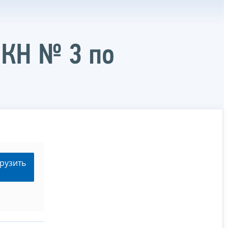
 КН № 3 по
рузить