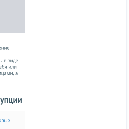
ение
ы в виде
ебя или
ицами, а
рупции
овые