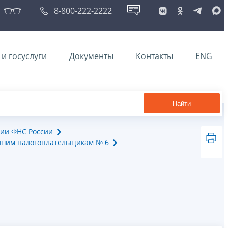
8-800-222-2222
и госуслуги
Документы
Контакты
ENG
Найти
ии ФНС России
йшим налогоплательщикам № 6