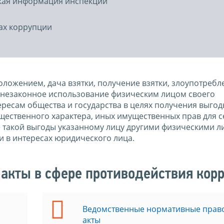
ская информация инспекции
ах коррупции
ложением, дача взятки, получение взятки, злоупотребл
незаконное использование физическим лицом своего
есам общества и государства в целях получения выгод
ущественного характера, иных имущественных прав для с
е такой выгоды указанному лицу другими физическими л
и в интересах юридического лица.
акты в сфере противодействия кор
Ведомственные нормативные прав
акты