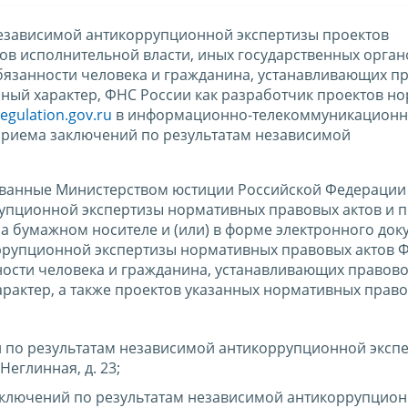
езависимой антикоррупционной экспертизы проектов
в исполнительной власти, иных государственных орган
бязанности человека и гражданина, устанавливающих п
ный характер, ФНС России как разработчик проектов н
regulation.gov.ru
в информационно-телекоммуникационн
 приема заключений по результатам независимой
ованные Министерством юстиции Российской Федерации 
упционной экспертизы нормативных правовых актов и п
а бумажном носителе и (или) в форме электронного док
ррупционной экспертизы нормативных правовых актов 
ности человека и гражданина, устанавливающих правово
актер, а также проектов указанных нормативных право
 по результатам независимой антикоррупционной эксп
Неглинная, д. 23;
заключений по результатам независимой антикоррупцио