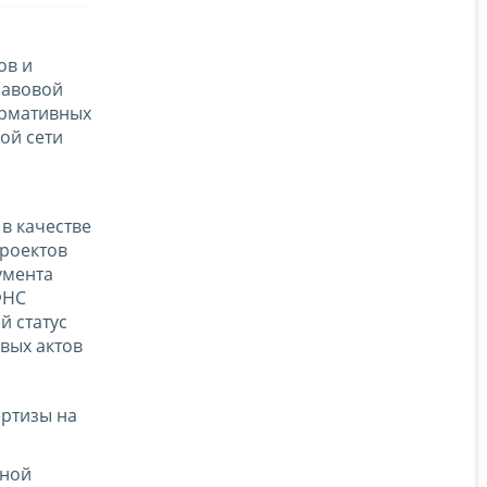
ов и
равовой
ормативных
ой сети
в качестве
роектов
умента
ФНС
й статус
вых актов
ертизы на
нной