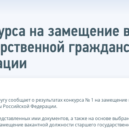
курса на замещение 
арственной граждан
ации
гу сообщает о результатах конкурса № 1 на замещение
ы Российской Федерации.
едставленных ими документов, а также на основе выбра
замещение вакантной должности старшего государствен