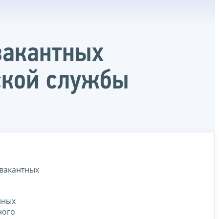
вакантных
ской службы
 вакантных
нных
ного