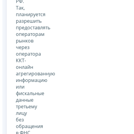
РФ.
Так,
планируется
разрешить
предоставлять
операторам
рынков
через
оператора
ККТ-
онлайн
агрегированную
информацию
или
фискальные
данные
третьему
лицу
без
обращения
в ФНС