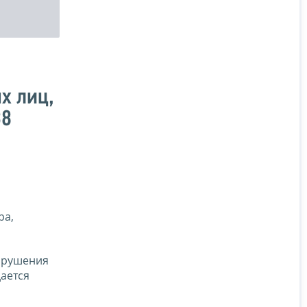
х лиц,
38
ра,
нарушения
ается