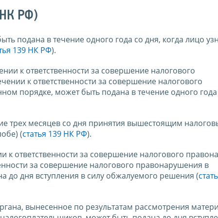
 НК РФ)
ь подана в течение одного года со дня, когда лицо уз
тья 139 НК РФ
).
ении к ответственности за совершение налогового
чении к ответственности за совершение налогового
ом порядке, может быть подана в течение одного года 
ние трех месяцев со дня принятия вышестоящим налого
обе) (
статья 139 НК РФ
).
и к ответственности за совершение налогового право
венности за совершение налогового правонарушения в
 до дня вступления в силу обжалуемого решения (
стать
ргана, вынесенное по результатам рассмотрения матер
алогоплательщиков, может быть подана до дня вступле