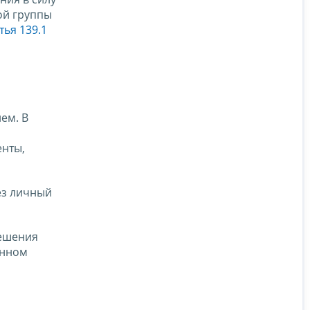
ой группы
тья 139.1
ем. В
енты,
ез личный
решения
енном