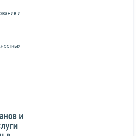
ование и
жностных
анов и
слуги