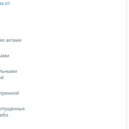
а от
ми актами
тами
альными
ой
отренной
допущенных
либо