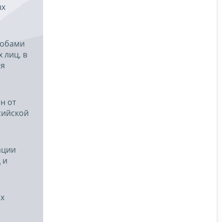
ых
лобами
 лиц, в
ия
н от
сийской
ации
 и
ых