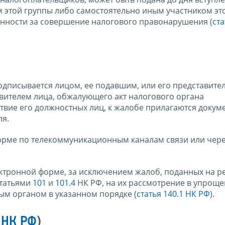
 этой группы либо самостоятельно иным участником эт
венности за совершение налогового правонарушения (
ста
дписывается лицом, ее подавшим, или его представител
ителем лица, обжалующего акт налогового органа
твие его должностных лиц, к жалобе прилагаются докум
ля.
орме по телекоммуникационным каналам связи или чер
лектронной форме, за исключением жалоб, поданных на 
статьями
101
и
101.4
НК РФ, на их рассмотрение в упрощ
ым органом в указанном порядке (
статья 140.1 НК РФ
).
2 НК РФ
)