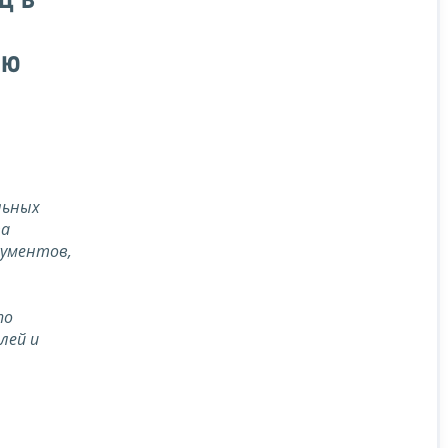
ц в
ию
льных
та
кументов,
по
лей и