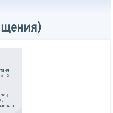
ащения)
ствия
атьей
 лиц
ц,
озяйств