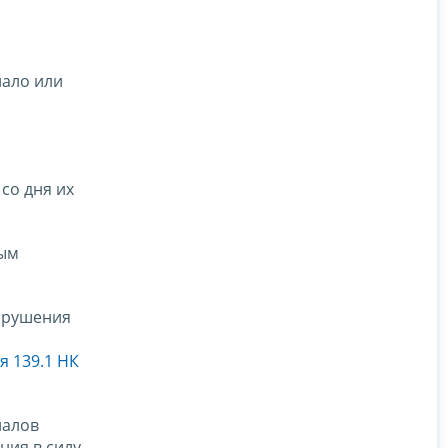
нало или
со дня их
вым
нарушения
я 139.1 НК
иалов
ния в силу