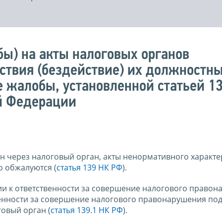
ы) на акты налоговых органов
ствия (бездействие) их должностны
жалобы, установленной статьей 1
й Федерации
 через налоговый орган, акты ненормативного характе
о обжалуются (
статья 139 НК РФ
).
и к ответственности за совершение налогового право
венности за совершение налогового правонарушения под
овый орган (
статья 139.1 НК РФ
).