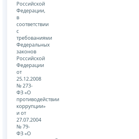
Российской
Федерации,
в
соответствии
с
требованиями
Федеральных
законов
Российской
Федерации
от
25.12.2008
№ 273-
ФЗ «О
противодействии
коррупции»
и от
27.07.2004
№ 79-
ФЗ «О