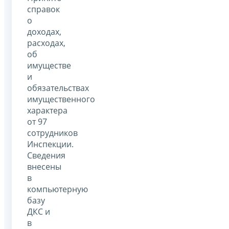
справок
о
доходах,
расходах,
об
имуществе
и
обязательствах
имущественного
характера
от 97
сотрудников
Инспекции.
Сведения
внесены
в
компьютерную
базу
ДКС и
в