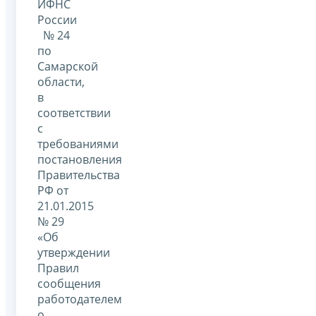
ИФНС
России
№ 24
по
Самарской
области,
в
соответствии
с
требованиями
постановления
Правительства
РФ от
21.01.2015
№ 29
«Об
утверждении
Правил
сообщения
работодателем
о