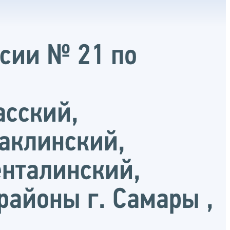
сии № 21 по
сский,
саклинский,
нталинский,
айоны г. Самары ,