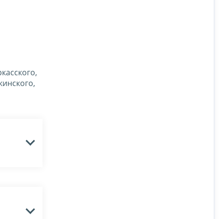
касского,
кинского,