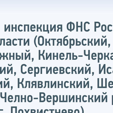
 инспекция ФНС Рос
ласти (Октябрьский,
жный, Кинель-Черка
ий, Сергиевский, И
й, Клявлинский, Ше
Челно-Вершинский р
г. Похвистнево)