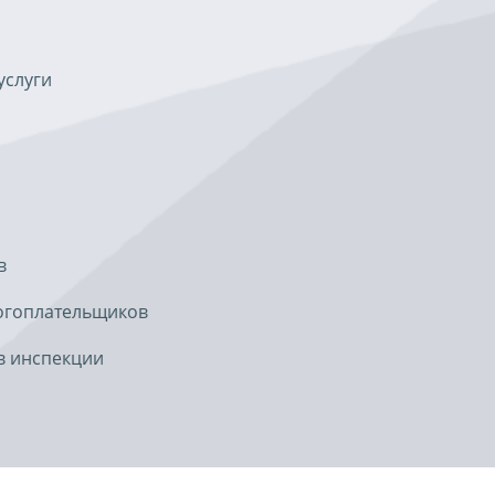
услуги
в
огоплательщиков
в инспекции