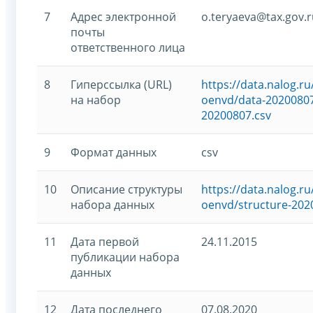
7
Адрес электронной
o.teryaeva@tax.gov.r
почты
ответственного лица
8
Гиперссылка (URL)
https://data.nalog.
на набор
oenvd/data-20200807
20200807.csv
9
Формат данных
csv
10
Описание структуры
https://data.nalog.
набора данных
oenvd/structure-202
11
Дата первой
24.11.2015
публикации набора
данных
12
Дата последнего
07.08.2020