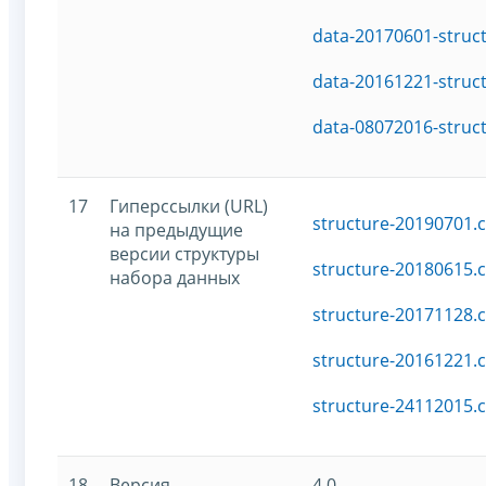
data-20170601-struc
data-20161221-struc
data-08072016-struc
17
Гиперссылки (URL)
structure-20190701.c
на предыдущие
версии структуры
structure-20180615.c
набора данных
structure-20171128.c
structure-20161221.c
structure-24112015.c
18
Версия
4.0