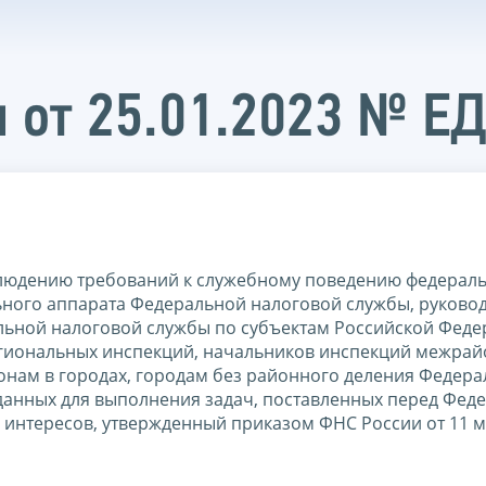
 от 25.01.2023 № Е
блюдению требований к служебному поведению федерал
ьного аппарата Федеральной налоговой службы, руковод
льной налоговой службы по субъектам Российской Феде
гиональных инспекций, начальников инспекций межра
онам в городах, городам без районного деления Федер
данных для выполнения задач, поставленных перед Фед
 интересов, утвержденный приказом ФНС России от 11 м