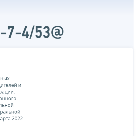
Д-7-4/53@
ьных
ителей и
рации,
йонного
альной
еральной
арта 2022