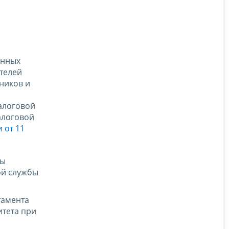
енных
телей
ников и
алоговой
алоговой
 от 11
ры
ой службы
тамента
итета при