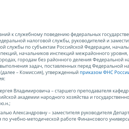
ваний к служебному поведению федеральных государств
деральной налоговой службы, руководителей и замести
ой службы по субъектам Российской Федерации, началь
пекций, начальников инспекций межрайонного уровня,
ородах, городам без районного деления Федеральной н
 выполнения задач, поставленных перед Федеральной н
 (далее – Комиссия), утвержденный
приказом ФНС России
ия:
Сергея Владимировича – старшего преподавателя кафед
ийской академии народного хозяйства и государственн
ю.н.;
талью Александровну – заместителя руководителя Депар
 по учебно-методической работе Финансового универс