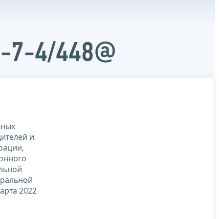
Д-7-4/448@
ьных
ителей и
рации,
йонного
альной
еральной
арта 2022