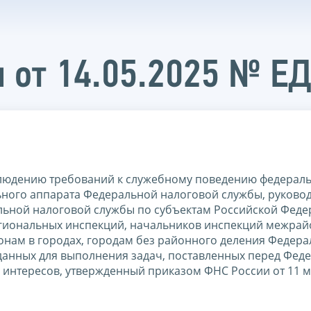
 от 14.05.2025 № Е
блюдению требований к служебному поведению федерал
ьного аппарата Федеральной налоговой службы, руковод
льной налоговой службы по субъектам Российской Феде
гиональных инспекций, начальников инспекций межра
онам в городах, городам без районного деления Федер
данных для выполнения задач, поставленных перед Фед
 интересов, утвержденный приказом ФНС России от 11 м