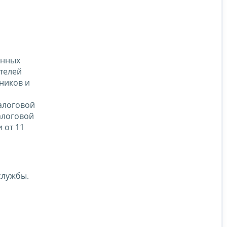
енных
телей
ников и
алоговой
алоговой
 от 11
службы.