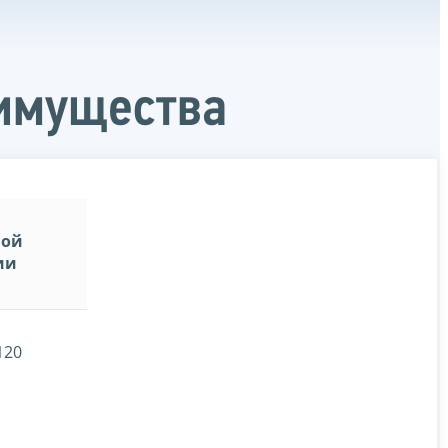
 имущества
ной
ии
120