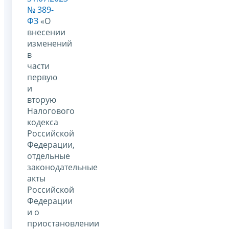
№ 389-
ФЗ
«О
внесении
изменений
в
части
первую
и
вторую
Налогового
кодекса
Российской
Федерации,
отдельные
законодательные
акты
Российской
Федерации
и о
приостановлении