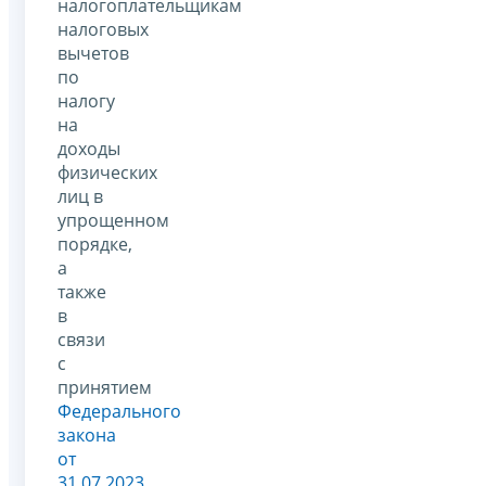
налогоплательщикам
налоговых
вычетов
по
налогу
на
доходы
физических
лиц в
упрощенном
порядке,
а
также
в
связи
с
принятием
Федерального
закона
от
31.07.2023