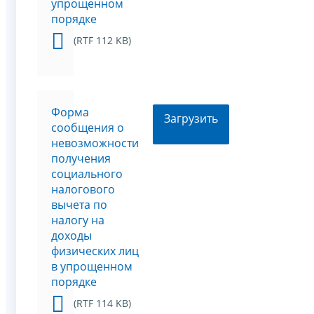
упрощенном
порядке
(RTF 112 KB)
Форма
Загрузить
сообщения о
невозможности
получения
социального
налогового
вычета по
налогу на
доходы
физических лиц
в упрощенном
порядке
(RTF 114 KB)