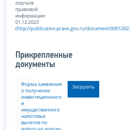
портале
правовой
информации
01.12.2023
(
http://publication.pravo.gov.ru/document/000120
Прикрепленные
документы
Форма заявления
Загрузить
о получении
инвестиционного
и
имущественного
налоговых
вычетов по
налогу на доходы