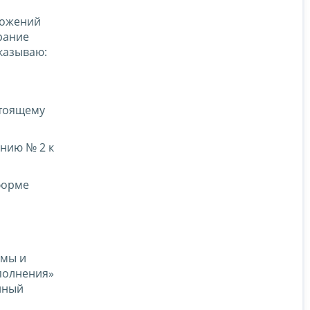
оложений
рание
иказываю:
стоящему
нию № 2 к
форме
рмы и
полнения»
нный