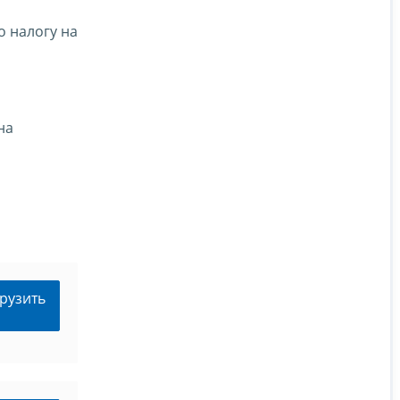
о налогу на
на
рузить