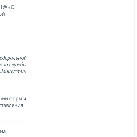
01@ «О
ой
едеральной
вой службы
В.Мишустин
ении формы
ставления
 на