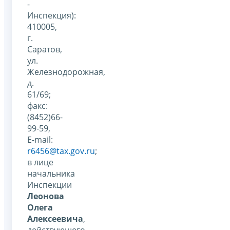
-
Инспекция):
410005,
г.
Саратов,
ул.
Железнодорожная,
д.
61/69;
факс:
(8452)66-
99-59,
Е-mail:
r6456@tax.gov.ru
;
в лице
начальника
Инспекции
Леонова
Олега
Алексеевича
,
действующего